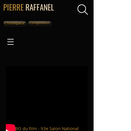
PIERRE
RAFFANEL
Chroniqueur
Compositeur
BO du film - 93e Salon National